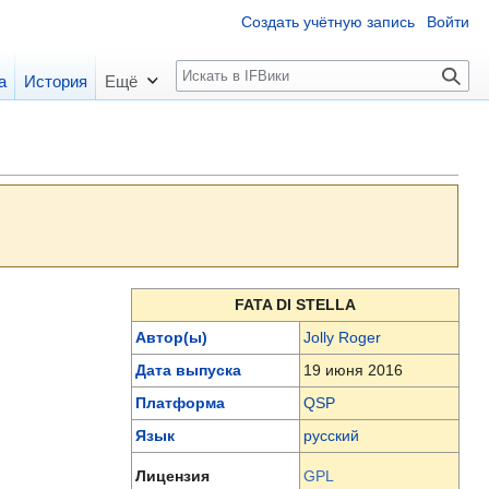
Создать учётную запись
Войти
П
а
История
Ещё
о
и
с
к
FATA DI STELLA
Автор(ы)
Jolly Roger
Дата выпуска
19 июня 2016
Платформа
QSP
Язык
русский
Лицензия
GPL