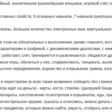
йный, значительное разнообразие концовок, игровой счет,
 главных свойств, 9 основных навыков, 7 навыков рукопаш
риалы, большое количество электронных книг, виртуальные
и этом не обязательных к выполнению, кроме главного, ко
арактерами и графикой, с динамическими диалогами, с ни
 работают, спят, тренируются и развлекаются, общаются дру
ные игры, обучаться у них, спарринговать, танцевать, выпи
рытное передвижение, воровство и открывание замков, взл
и перестрелки (в игре также возможно победить без стрель
гра идет на деньги) - карты, кости, стрелки, однорукий бан
репараты, изготовление психотропов и взрывчатки, яды, пр
 огнестрельное оружие, гранаты и огнесмесь, можно дела
 предметов, которые можно найти, украсть, отобрать или и