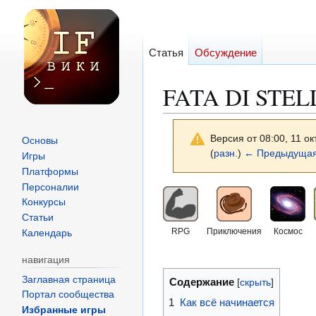
Статья
Обсуждение
FATA DI STEL
Версия от 08:00, 11 о
Основы
(
разн.
)
← Предыдущая
Игры
Платформы
Персоналии
Перейти
Перейти
Конкурсы
к
к
Статьи
навигации
поиску
RPG
Приключения
Космос
Календарь
навигация
Заглавная страница
Содержание
Портал сообщества
1
Как всё начинается
Избранные игры