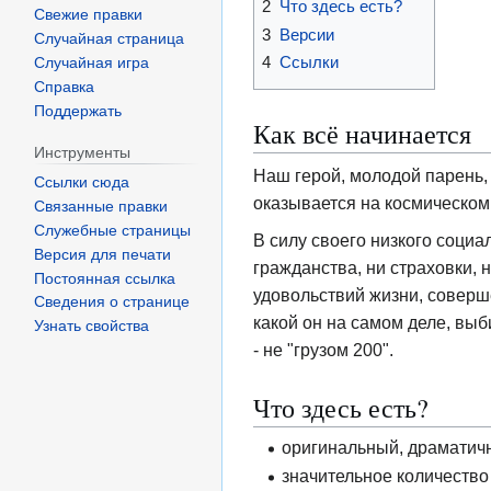
2
Что здесь есть?
Свежие правки
3
Версии
Случайная страница
4
Ссылки
Случайная игра
Справка
Поддержать
Как всё начинается
Инструменты
Наш герой, молодой парень, 
Ссылки сюда
оказывается на космическом
Связанные правки
Служебные страницы
В силу своего низкого социа
Версия для печати
гражданства, ни страховки,
Постоянная ссылка
удовольствий жизни, соверше
Сведения о странице
какой он на самом деле, выб
Узнать свойства
- не "грузом 200".
Что здесь есть?
оригинальный, драматичн
значительное количество