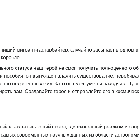
нищий мигрант-гастарбайтер, случайно засыпает в одном и
 корабле.
льного статуса наш герой не смог получить полноценного обр
 ни пособия, он вынужден влачить существование, перебив
нно недоступных ему. Зато он смел, умен и находчив. Ну, ил
ирать вам. Создавайте героя и отправляйте его в космичес
ый и захватывающий сюжет, где жизненный реализм и совр
 самых современных научных данных из области астрономи