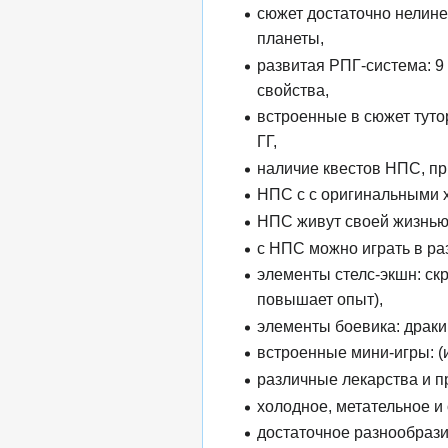
сюжет достаточно нелине
планеты,
развитая РПГ-система: 9
свойства,
встроенные в сюжет туто
ГГ,
наличие квестов НПС, пр
НПС с с оригинальными х
НПС живут своей жизнью:
с НПС можно играть в раз
элементы стелс-экшн: ск
повышает опыт),
элементы боевика: драки 
встроенные мини-игры: (и
различные лекарства и п
холодное, метательное и
достаточное разнообразие