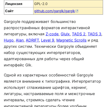
Лицензия
GPL-2.0
Сайт
github.com/garglk/garglk
Gargoyle поддерживает большинство
распространённых форматов интерактивной
литературы, включая
Z-code
,
Glulx
,
TADS 2
,
TADS 3
,
Hugo
,
Alan
,
ADRIFT
,
Level 9
,
Magnetic Scrolls
и ряд
других систем. Технически Gargoyle объединяет
набор существующих интерпретаторов,
адаптированных для работы через общий
интерфейс Glk.
Одной из характерных особенностей Gargoyle
является внимание к типографике. Интерпретатор
использует сглаживание шрифтов, кернинг,
лигатуры, настраиваемые поля и межстрочные
интервалы, стремясь сделать чтение
интерактивной литературы более удобным.