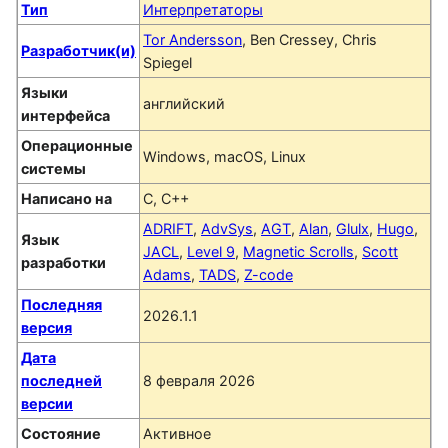
Тип
Интерпретаторы
Tor Andersson
, Ben Cressey, Chris
Разработчик(и)
Spiegel
Языки
английский
интерфейса
Операционные
Windows, macOS, Linux
системы
Написано на
C, C++
ADRIFT
,
AdvSys
,
AGT
,
Alan
,
Glulx
,
Hugo
,
Язык
JACL
,
Level 9
,
Magnetic Scrolls
,
Scott
разработки
Adams
,
TADS
,
Z-code
Последняя
2026.1.1
версия
Дата
последней
8 февраля 2026
версии
Состояние
Активное