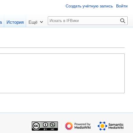
Создать учётную запись
Войти
П
а
История
Ещё
о
и
с
к