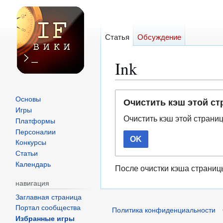
Статья
Обсуждение
Ink
Перейти
Перейти
Основы
Очистить кэш этой с
к
к
Игры
Очистить кэш этой страни
навигации
поиску
Платформы
Персоналии
OK
Конкурсы
Статьи
Календарь
После очистки кэша страниц
навигация
Заглавная страница
Портал сообщества
Политика конфиденциальности
Избранные игры