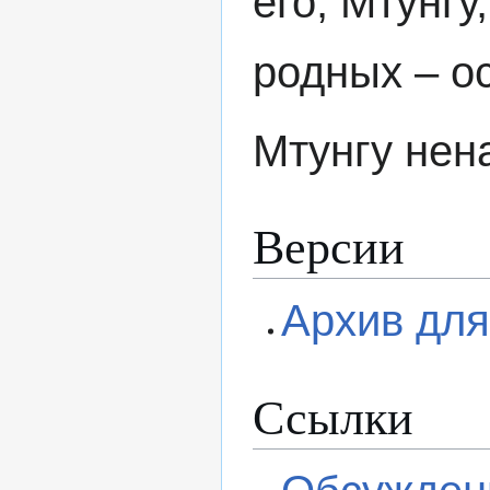
его, Мтунгу
родных – о
Мтунгу нен
Версии
Архив дл
Ссылки