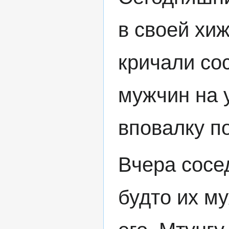
в своей хиж
кричали со
мужчин на 
вповалку по
Вчера сосед
будто их му