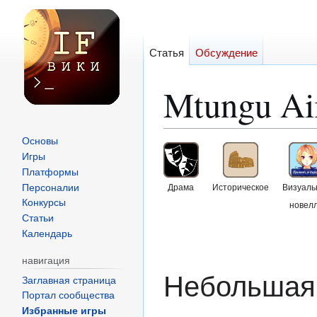
Статья
Обсуждение
Mtungu Ai
Основы
Перейти
Перейти
Игры
к
к
Платформы
навигации
поиску
Персоналии
Драма
Историческое
Визуаль
Конкурсы
новел
Статьи
Календарь
навигация
Небольшая
Заглавная страница
Портал сообщества
Избранные игры