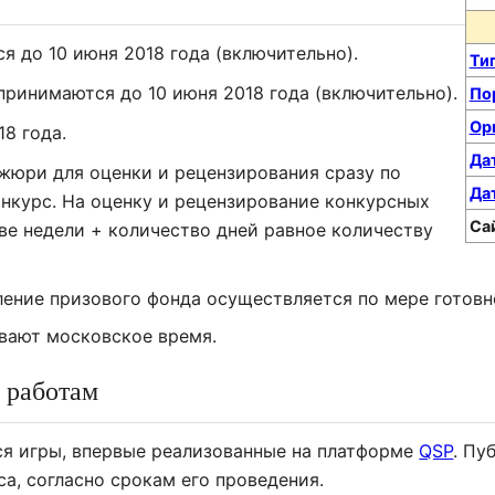
 до 10 июня 2018 года (включительно).
Ти
ринимаются до 10 июня 2018 года (включительно).
По
Ор
18 года.
Да
жюри для оценки и рецензирования сразу по
Да
нкурс. На оценку и рецензирование конкурсных
Са
ве недели + количество дней равное количеству
ление призового фонда осуществляется по мере готовн
вают московское время.
 работам
ся игры, впервые реализованные на платформе
QSP
. Пу
а, согласно срокам его проведения.