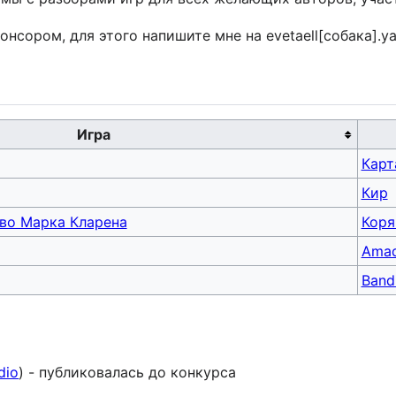
сором, для этого напишите мне на evetaell[собака].ya
Игра
Карт
Кир
во Марка Кларена
Коря
Ama
Bandi
dio
) - публиковалась до конкурса