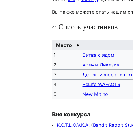
Вы также можете стать нашим спон
Список участников
Место
1
Битва с ядом
2
Холмы Ликезия
3
Детективное агентст
4
ReLife WAFAOTS
5
New Mitino
Вне конкурса
K.O.T.L.O.V.K.A.
(
Bandit Rabbit Stu