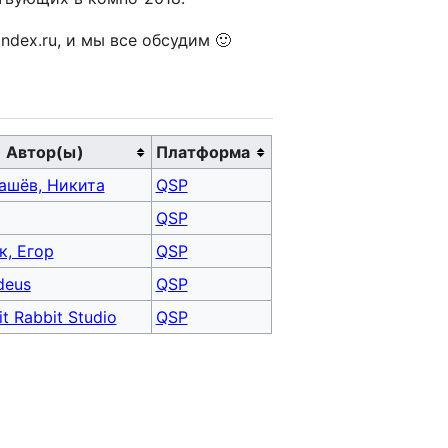
ndex.ru, и мы все обсудим 🙂
Автор(ы)
Платформа
ашёв, Никита
QSP
QSP
к, Егор
QSP
deus
QSP
t Rabbit Studio
QSP