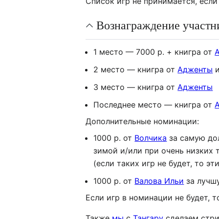
Список игр не принимается, если
Вознаграждение участн
1 место — 7000 р. + книгра от
2 место — книгра от
Адженты
и
3 место — книгра от
Адженты
Последнее место — книгра от
Дополнительные номинации:
1000 р. от
Волчика
за самую до
зимой и/или при очень низких
(если таких игр не будет, то э
1000 р. от
Валова Ильи
за лучш
Если игр в номинации не будет, 
Также
мы
с
Тангару
сделаем стри