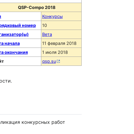
QSP-Compo 2018
п
Конкурсы
рядковый номер
10
ганизатор(ы)
Вета
та начала
11 февраля 2018
та окончания
1 июля 2018
йт
qsp.su
ости.
бликация конкурсных работ