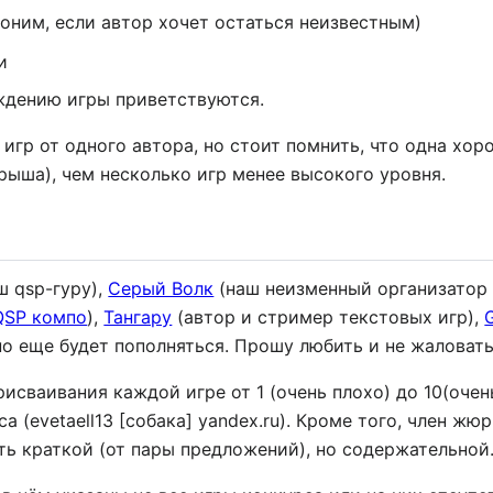
оним, если автор хочет остаться неизвестным)
и
ждению игры приветствуются.
игр от одного автора, но стоит помнить, что одна хор
ыша), чем несколько игр менее высокого уровня.
ш qsp-гуру),
Серый Волк
(наш неизменный организато
QSP компо
),
Тангару
(автор и стример текстовых игр),
но еще будет пополняться. Прошу любить и не жаловать
исваивания каждой игре от 1 (очень плохо) до 10(очен
 (evetaell13 [собака] yandex.ru). Кроме того, член жю
ть краткой (от пары предложений), но содержательной