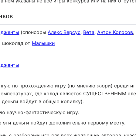
 в нём указаны не все игры конкурса или на них отсутс
иков
Адженты
(спонсоры
Алекс Версус
,
Вета
,
Антон Колосов
,
 шоколад от
Малышки
Адженты
лгую по прохождению игру (по мнению жюри) среди иг
 температурах, где холод является СУЩЕСТВЕННЫМ эл
ти деньги войдут в общую копилку).
ую научно-фантастическую игру.
то эти деньги пойдут дополнительно первому месту.
мы с разборами игр для всех желающих авторов, учас