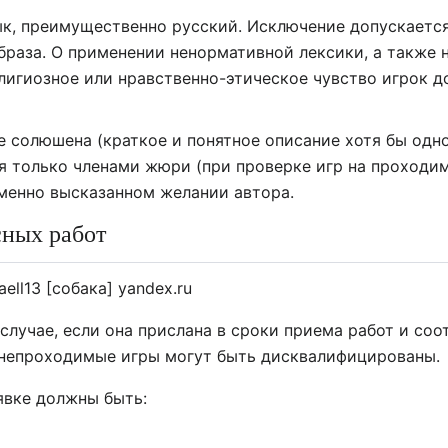
к, преимущественно русский. Исключение допускается
браза. О применении ненормативной лексики, а также 
елигиозное или нравственно-этическое чувство игрок 
е солюшена (краткое и понятное описание хотя бы одн
я только членами жюри (при проверке игр на проходим
менно высказанном желании автора.
сных работ
ell13 [собака] yandex.ru
 случае, если она прислана в сроки приема работ и со
 непроходимые игры могут быть дисквалифицированы.
явке должны быть: