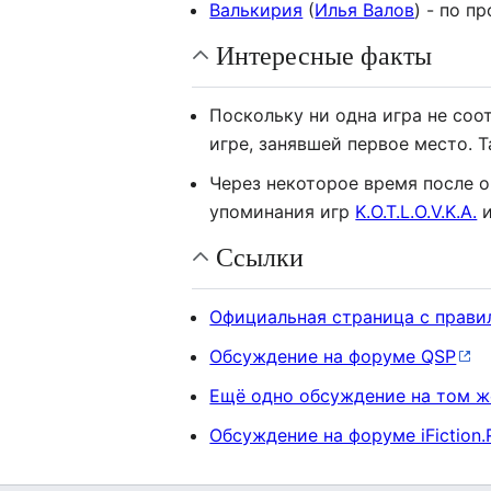
Валькирия
(
Илья Валов
) - по п
Интересные факты
Поскольку ни одна игра не соо
игре, занявшей первое место. 
Через некоторое время после о
упоминания игр
K.O.T.L.O.V.K.A.
Ссылки
Официальная страница с прави
Обсуждение на форуме QSP
Ещё одно обсуждение на том 
Обсуждение на форуме iFiction.