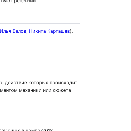
твуют рецензии.
Илья Валов
,
Никита Карташев
).
р, действие которых происходит
ементом механики или сюжета
твующих в компо-2018.