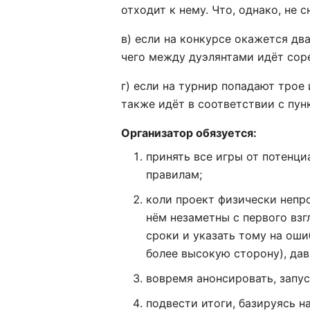
отходит к нему. Что, однако, не 
в) если на конкурсе окажется дв
чего между дуэлянтами идёт соре
г) если на турнир попадают трое
также идёт в соответствии с пунк
Организатор обязуется:
принять все игры от потенц
правилам;
коли проект физически непр
нём незаметны с первого взг
сроки и указать тому на оши
более высокую сторону), да
вовремя анонсировать, запу
подвести итоги, базируясь н