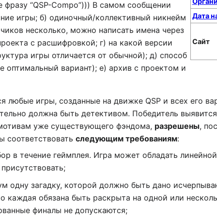
Органи
е фразу “QSP-Compo”))) В самом сообщении
Дата н
ание игры; б) одиночный/коллективный никнейм
тчиков несколько, можно написать имена через
Сайт
проекта с расшифровкой; г) на какой версии
руктура игры отличается от обычной); д) способ
ее оптимальный вариант); е) архив с проектом и
я любые игры, созданные на движке QSP и всех его ва
ательно должна быть детективом. Победитель выявится
о мотивам уже существующего фэндома,
разрешены
, п
ны соответствовать
следующим требованиям
:
ор в течение геймплея. Игра может обладать линейной
 присутствовать;
ум одну загадку, которой должно быть дано исчерпыв
ко каждая обязана быть раскрыта на одной или нескол
орванные финалы не допускаются;