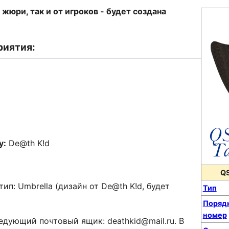
 жюри, так и от игроков - будет создана
риятия:
у:
De@th K!d
QS
ип: Umbrella (дизайн от De@th K!d, будет
Тип
Поряд
номер
дующий почтовый ящик: deathkid@mail.ru. В