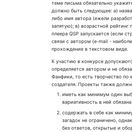
теме письма обязательно укажит
должно быть следующее: а) назв
либо имя автора (ежели разрабо
запятую); в) возрастной рейтинг 
плеера QSP запускается (если ст
связи с автором (e-mail - наибол
прохождение в текстовом виде.
К участию в конкурсе допускаютс
определяется автором и не обяз
Фанфики, то есть творчество п
создателя. Проекты также долж
иметь как минимум один выб
вариативность в ней обязана
содержать в себе как миним
загадок не ограничено, одна
без ответов, открытые и об