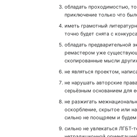
обладать проходимостью, то 
приключение только что был
иметь грамотный литературны
точно будет снята с конкурса
обладать предварительной э
ремастером уже существующе
скопированные мысли других а
не являться проектом, напи
не нарушать авторские права
серьёзным основанием для е
не разжигать межнациональн
оскорбление, скрытое или н
сильно не поощряем и будем 
сильно не увлекаться ЛГБТ-т
нетрадиционной ориентацией