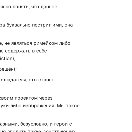
ясно понять, что данное
ра буквально пестрит ими, она
, не являться римейком либо
не содержать в себе
ction);
решён);
обладателя, это станет
своим проектом через
вуки либо изображения. Мы такое
азными, безусловно, и герои с
жно вводить таких действующих