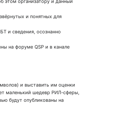
об этом организатору и данный
азвёрнутых и понятных для
ГБТ и сведения, осознанно
ины на форуме QSP и в канале
имволов) и выставить им оценки
рует маленький шедевр РИЛ-сферы,
евью будут опубликованы на