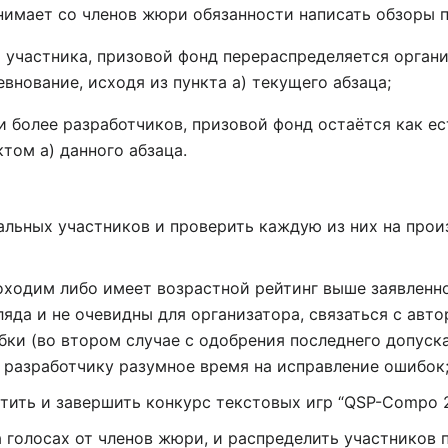
снимает со членов жюри обязанности написать обзоры по
а участника, призовой фонд перераспределяется органи
внование, исходя из пункта а) текущего абзаца;
 и более разработчиков, призовой фонд остаётся как е
том а) данного абзаца.
иальных участников и проверить каждую из них на про
оходим либо имеет возрастной рейтинг выше заявленно
ляда и не очевидны для организатора, связаться с ав
бки (во втором случае с одобрения последнего допуск
в разработчику разумное время на исправление ошибок
стить и завершить конкурс текстовых игр “QSP-Compo 
а голосах от членов жюри, и распределить участников 