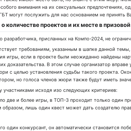
особого внимания на их сексуальных предпочтениях, о
ГБТ могут послужить для нас основанием не принять В
о количестве проектов и их месте в призовой
о разработчика, присланных на Компо-2024, не огранич
етствует требованиям, указанным в шапке данной темы, 
я игры, если в проекте были неожиданно найдены нар
их доказательства. В этом случае организатор вправе
юри с целью установления судьбы такого проекта. Око
тором, но голоса членов жюри также будут иметь знач
у участниками исходя изо следующих критериев:
ло две и более игры, в ТОП-3 проходит только один пр
 образом, лишь один квест может дать создателю прав
его один конкурсант, он автоматически становится поб