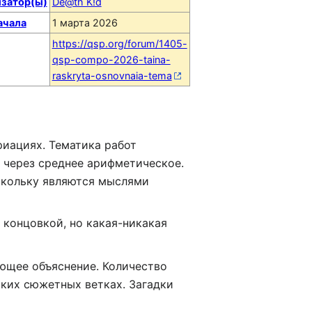
затор(ы)
De@th K!d
ачала
1 марта 2026
https://qsp.org/forum/1405-
qsp-compo-2026-taina-
raskryta-osnovnaia-tema
риациях. Тематика работ
 через среднее арифметическое.
оскольку являются мыслями
 концовкой, но какая-никакая
ающее объяснение. Количество
ьких сюжетных ветках. Загадки