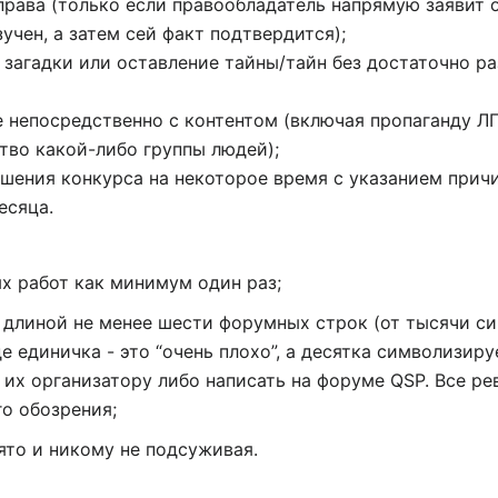
права (только если правообладатель напрямую заявит 
учен, а затем сей факт подтвердится);
 загадки или оставление тайны/тайн без достаточно р
е непосредственно с контентом (включая пропаганду Л
тво какой-либо группы людей);
ршения конкурса на некоторое время с указанием прич
есяца.
х работ как минимум один раз;
ы длиной не менее шести форумных строк (от тысячи с
где единичка - это “очень плохо”, а десятка символизи
 их организатору либо написать на форуме QSP. Все р
о обозрения;
ято и никому не подсуживая.