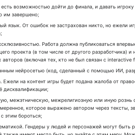
есть возможностью дойти до финала, и давать игроку 
о им завершено;
й язык. От ошибок не застрахован никто, но ежели иг
;
ксклюзивностью. Работа должна публиковаться впервые
го проекта (в том числе от другого разработчика) и 
второв (включая тех, кто не был связан с interactive fi
санным нейросетью (код, сделанный с помощью ИИ, раз
. Ежели на контент игры будет подана жалоба от право
ё дисквалификации;
ую, межэтническую, межрелигиозную или иную рознь 
амеренное, которое выражено автором через тексты, з
с этим бороться;
ематикой. Гендеры у людей и персонажей могут быть р
 также имеют место быть, но знайте с этим меру. Мо