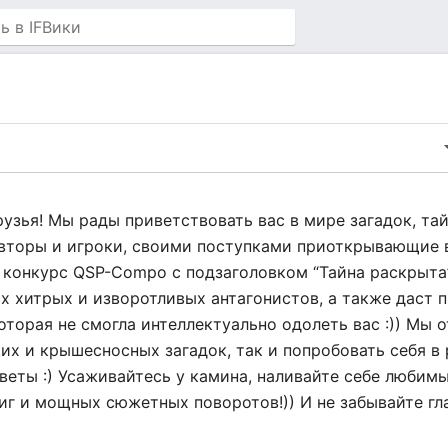
рузья! Мы рады приветствовать вас в мире загадок, та
авторы и игроки, своими поступками приоткрывающие 
й конкурс QSP-Compo с подзаголовком “Тайна раскрыта
х хитрых и изворотливых антагонистов, а также даст
оторая не смогла интеллектуально одолеть вас :)) Мы 
их и крышесносных загадок, так и попробовать себя в 
еты :) Усаживайтесь у камина, наливайте себе любимы
г и мощных сюжетных поворотов!)) И не забывайте гла