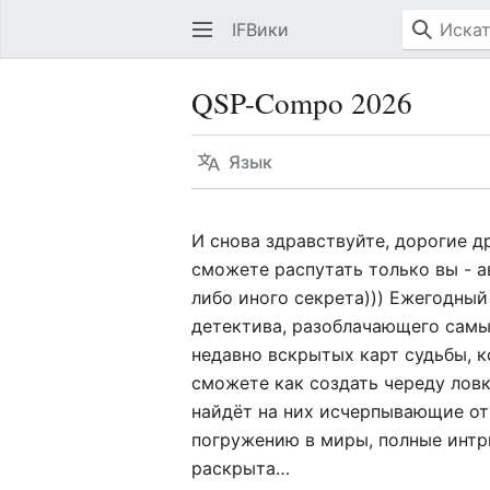
IFВики
QSP-Compo 2026
Язык
И снова здравствуйте, дорогие д
сможете распутать только вы - 
либо иного секрета))) Ежегодны
детектива, разоблачающего самы
недавно вскрытых карт судьбы, к
сможете как создать череду ловк
найдёт на них исчерпывающие отв
погружению в миры, полные интри
раскрыта…