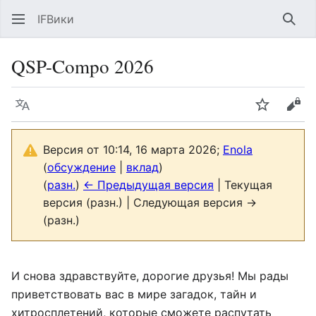
IFВики
Най
QSP-Compo 2026
Язык
Следить
Про
Версия от 10:14, 16 марта 2026;
Enola
(
обсуждение
|
вклад
)
(
разн.
)
← Предыдущая версия
| Текущая
версия (разн.) | Следующая версия →
(разн.)
И снова здравствуйте, дорогие друзья! Мы рады
приветствовать вас в мире загадок, тайн и
хитросплетений, которые сможете распутать