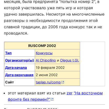
месяцев, была предпринята "попытка номер 2", в
которой участвовало уже пять игр и которая
удачно завершилась. Несмотря на многочисленные
разговоры о необходимости продолжения этой
славной традиции, до 2006 года конкурс так и не
проводился.
RUSCOMP 2002
Тип
Конкурсы
Организатор(ы)
Al Chipollino
и
Olegus t.Gl.
Дата начала
19 февраля 2002
Дата окончания
2 июня 2002
Сайт
taplap.ru/comp
этот материал взят из статьи
zer
"На восточном
фронте без перемен?"