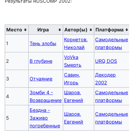
Результаты RUSCOMP 2002:
Место
Игра
Автор(ы)
Платформа
Корнетов,
Самодельные
1
Тень злобы
Николай
платформы
VoVka
2
В глубине
URQ DOS
Sмерть
Савин,
Декодер
3
Отчаяние
Игорь
2002
Зомби 4 -
Шаров,
Самодельные
4
Возвращение
Евгений
платформы
Бездна -
Шаров,
Самодельные
5
Заживо
Евгений
платформы
погребенные