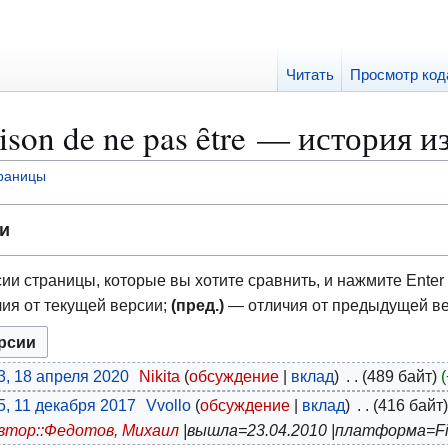
Читать
Просмотр код
raison de ne pas ȇtre — история 
траницы
и
ии страницы, которые вы хотите сравнить, и нажмите Enter 
ия от текущей версии;
(пред.)
— отличия от предыдущей в
3, 18 апреля 2020
Nikita
обсуждение
вклад
489 байт
5, 11 декабря 2017
Vvollo
обсуждение
вклад
416 байт
втор::Федотов, Михаил
|вышла=23.04.2010 |платформа=F