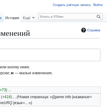
Создать учётную запись
Войти
П
а
История
Ещё
о
и
изменений
Справка
с
к
или кнопку ниже.
ерсии;
м
— малые изменения.
+73
+416
Новая страница: «{{game info |название=
ireURQ |язык=…»