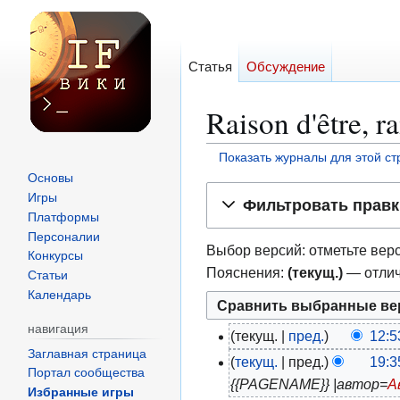
Статья
Обсуждение
Raison d'ȇtre, 
Показать журналы для этой с
Основы
Перейти
Перейти
Игры
Фильтровать правк
к
к
Платформы
навигации
поиску
Персоналии
Выбор версий: отметьте верс
Конкурсы
Пояснения:
(текущ.)
— отлич
Статьи
Календарь
навигация
текущ.
пред.
12:5
1
Заглавная страница
Н
текущ.
пред.
19:3
8
1
Портал сообщества
е
{{PAGENAME}} |автор=
А
а
1
Избранные игры