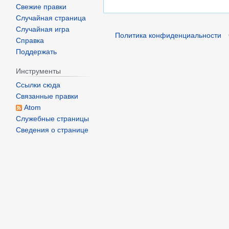
т
п
д
Свежие правки
о
р
е
Случайная страница
п
е
Случайная игра
к
Политика конфиденциальности
и
Справка
л
а
с
Поддержать
я
б
а
2
р
Инструменты
н
0
я
Ссылки сюда
и
2
2
Связанные правки
я
0
0
Atom
п
Служебные страницы
1
р
Сведения о странице
7
а
в
к
и