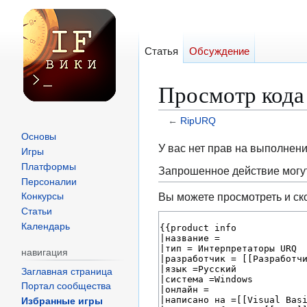
Статья
Обсуждение
Просмотр кода
←
RipURQ
Основы
Перейти
Перейти
У вас нет прав на выполнен
Игры
к
к
Платформы
Запрошенное действие могут
навигации
поиску
Персоналии
Вы можете просмотреть и ск
Конкурсы
Статьи
Календарь
навигация
Заглавная страница
Портал сообщества
Избранные игры