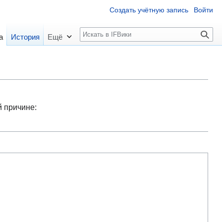
Создать учётную запись
Войти
П
а
История
Ещё
о
и
с
к
й причине: