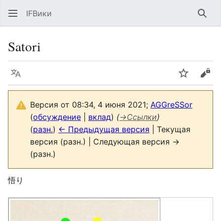
IFВики
Най
Satori
Язык
Следить
Про
Версия от 08:34, 4 июня 2021;
AGGreSSor
(
обсуждение
|
вклад
)
(
→
Ссылки
)
(
разн.
)
← Предыдущая версия
| Текущая
версия (разн.) | Следующая версия →
(разн.)
悟り