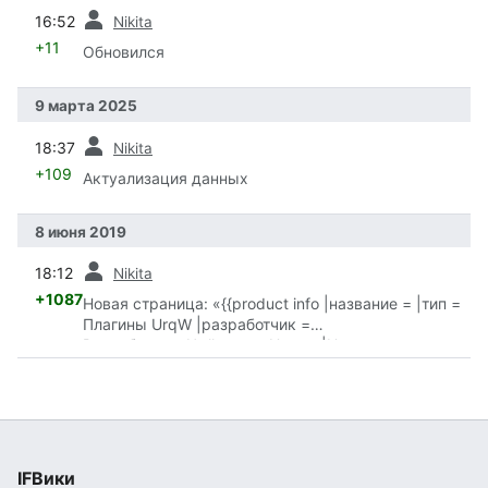
пред.
16:52
Nikita
+11
Обновился
9 марта 2025
пред.
18:37
Nikita
+109
Актуализация данных
8 июня 2019
пред.
18:12
Nikita
+1087
Новая страница: «{{product info |название = |тип =
Плагины UrqW |разработчик =
Разработчик::Цейковец, Никита|Никита…»
IFВики