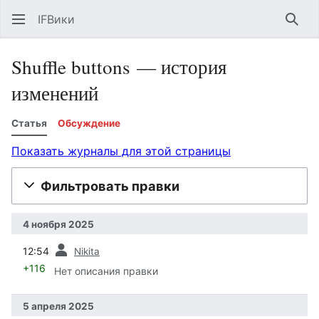
IFВики
Най
Shuffle buttons — история
изменений
Статья
Обсуждение
Показать журналы для этой страницы
Фильтровать правки
4 ноября 2025
пред.
12:54
Nikita
+116
Нет описания правки
5 апреля 2025