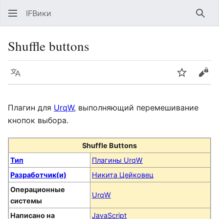
IFВики
Най
Shuffle buttons
Язык
Следить
Про
Плагин для
UrqW
, выполняющий перемешивание
кнопок выбора.
Shuffle Buttons
Тип
Плагины UrqW
Разработчик(и)
Никита Цейковец
Операционные
UrqW
системы
Написано на
JavaScript