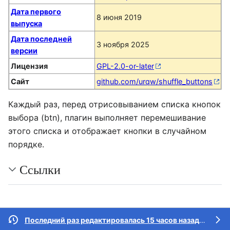
Дата первого
8 июня 2019
выпуска
Дата последней
3 ноября 2025
версии
Лицензия
GPL-2.0-or-later
Сайт
github.com/urqw/shuffle_buttons
Каждый раз, перед отрисовыванием списка кнопок
выбора (btn), плагин выполняет перемешивание
этого списка и отображает кнопки в случайном
порядке.
Ссылки
Последний раз редактировалась 15 часов назад
участн