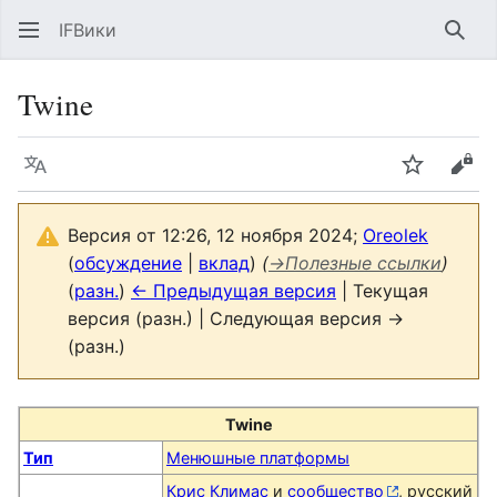
IFВики
Най
Twine
Язык
Следить
Про
Версия от 12:26, 12 ноября 2024;
Oreolek
(
обсуждение
|
вклад
)
(
→
Полезные ссылки
)
(
разн.
)
← Предыдущая версия
| Текущая
версия (разн.) | Следующая версия →
(разн.)
Twine
Тип
Менюшные платформы
Крис Климас
и
сообщество
, русский