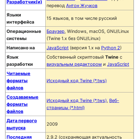
Разработчик(и)
перевод
Антон Жучков
Языки
15 языков, в том числе русский
интерфейса
Операционные
Браузер
, Windows, macOS, GNU/Linux
системы
(Twine 1.x без GNU/Linux)
Написано на
JavaScript
(версия 1.x на
Python 2
)
Язык
Собственный скриптовый
Twine
с
разработки
визуальным редактором
и
JavaScript
Читаемые
форматы
Исходный код Twine (*.tws)
файлов
Создаваемые
Исходный код Twine (*.tws)
,
Веб-
форматы
страницы (*.html)
файлов
Дата первого
2009
выпуска
Последняя
2.9.2 (сохраняющая актуальность