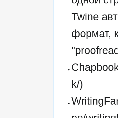
Twine авт
формат, 
"proofrea
Chapboo
WritingFa