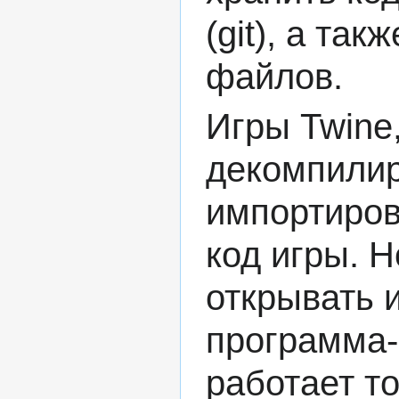
(git), а та
файлов.
Игры Twine
декомпилир
импортиров
код игры. Н
открывать и
программа-
работает т