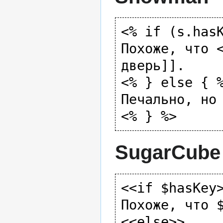
<% if (s.hasK
Похоже, что <
дверь]].

<% } else { %
Печально, но 
SugarCube
<<if $hasKey>
Похоже, что $
<<else>>
