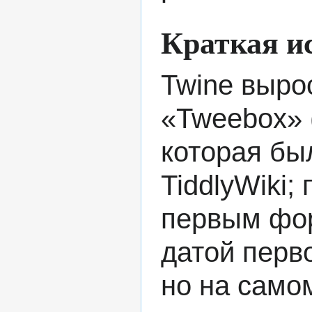
Краткая и
Twine выро
«Tweebox» (
которая бы
TiddlyWiki;
первым фор
датой перв
но на само