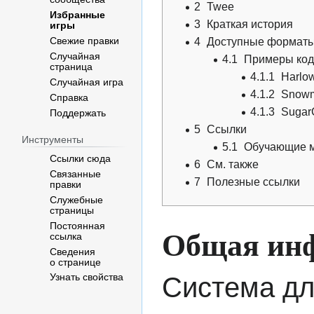
2
Twee
Избранные
3
Краткая история
игры
4
Доступные форматы 
Свежие правки
Случайная
4.1
Примеры код
страница
4.1.1
Harlo
Случайная игра
4.1.2
Snow
Справка
4.1.3
Sugar
Поддержать
5
Ссылки
Инструменты
5.1
Обучающие 
Ссылки сюда
6
См. также
Связанные
7
Полезные ссылки
правки
Служебные
страницы
Постоянная
Общая ин
ссылка
Сведения
о странице
Система дл
Узнать свойства