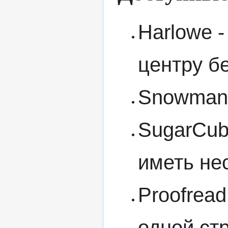
Harlowe 
центру б
Snowman 
SugarCub
иметь не
Proofread
одной ст