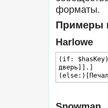
форматы.
Примеры 
Harlowe
(if: $hasKey)
дверь]].]

Snowman