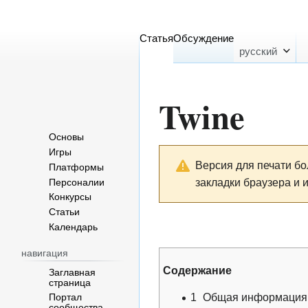
Статья
Обсуждение
русский
Twine
Основы
Перейти
Перейти
Игры
Версия для печати б
Платформы
к
к
закладки браузера и 
Персоналии
навигации
поиску
Конкурсы
Статьи
Календарь
навигация
Содержание
Заглавная
страница
1
Общая информация
Портал
сообщества