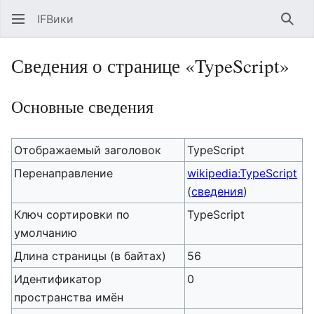
IFВики
Най
Сведения о странице «TypeScript»
Основные сведения
Отображаемый заголовок
TypeScript
Перенаправление
wikipedia:TypeScript
(
сведения
)
Ключ сортировки по
TypeScript
умолчанию
Длина страницы (в байтах)
56
Идентификатор
0
пространства имён