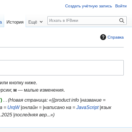
Создать учётную запись
Войти
П
а
История
Ещё
о
и
Справка
с
к
или кнопку ниже.
ерсии;
м
— малые изменения.
7
Новая страница: «{{product info |название =
а =
UrqW
|онлайн = |написано на =
JavaScript
|язык
025 |последняя вер...»