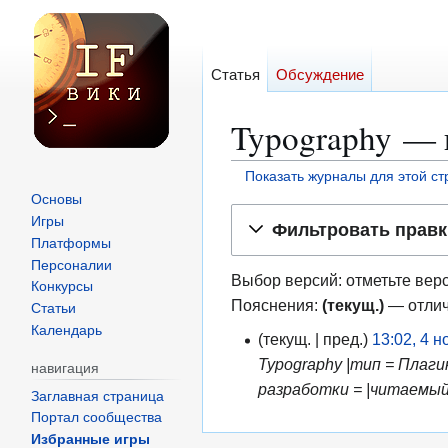
Статья
Обсуждение
Typography — 
Показать журналы для этой с
Основы
Перейти
Перейти
Игры
Фильтровать правк
к
к
Платформы
навигации
поиску
Персоналии
Выбор версий: отметьте верс
Конкурсы
Пояснения:
(текущ.)
— отлич
Статьи
Календарь
текущ.
пред.
13:02, 4 
4
Typography |тип = Плаг
н
навигация
разработки = |читаемый 
о
Заглавная страница
я
Портал сообщества
Избранные игры
б