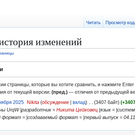
Читать
Просмотр код
история изменений
траницы
и
ии страницы, которые вы хотите сравнить, и нажмите Enter 
ия от текущей версии;
(пред.)
— отличия от предыдущей в
ноября 2025
Nikita
обсуждение
вклад
3407 байт
+340
ины UrqW |разработчик =
Никита Цейковец
|язык = |систем
формат = |создаваемый формат = |первый выпуск = 04.11.2