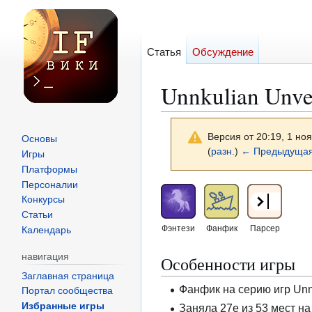
Статья
Обсуждение
Unnkulian Unve
Версия от 20:19, 1 но
Основы
(
разн.
)
← Предыдущая
Игры
Платформы
Персоналии
Перейти
Перейти
Конкурсы
к
к
Статьи
навигации
поиску
Фэнтези
Фанфик
Парсер
Календарь
навигация
Особенности игры
Заглавная страница
Фанфик на серию игр Unnk
Портал сообщества
Избранные игры
Заняла 27е из 53 мест на