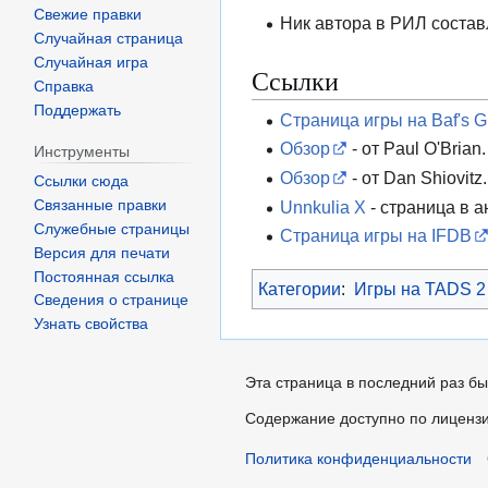
Свежие правки
Ник автора в РИЛ состав
Случайная страница
Случайная игра
Ссылки
Справка
Поддержать
Страница игры на Baf's G
Обзор
- от Paul O'Brian.
Инструменты
Обзор
- от Dan Shiovitz.
Ссылки сюда
Unnkulia X
- страница в а
Связанные правки
Служебные страницы
Страница игры на IFDB
Версия для печати
Постоянная ссылка
Категории
:
Игры на TADS 2
Сведения о странице
Узнать свойства
Эта страница в последний раз бы
Содержание доступно по лиценз
Политика конфиденциальности