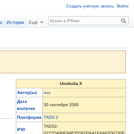
Создать учётную запись
Войти
П
а
История
Ещё
о
и
с
к
Unnkulia X
Автор(ы)
uux
Дата
30 сентября 2000
выпуска
Платформа
TADS 2
TADS2-
IFID
0227D490F94B35DF0D6A1F6A63D6730F