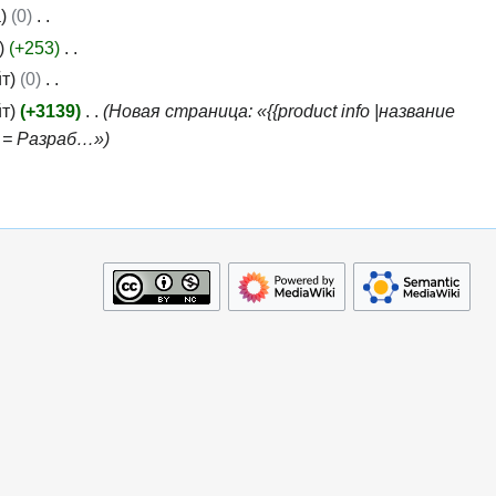
а
0
+253
йт
0
йт
+3139
Новая страница: «{{product info |название
 = Разраб…»