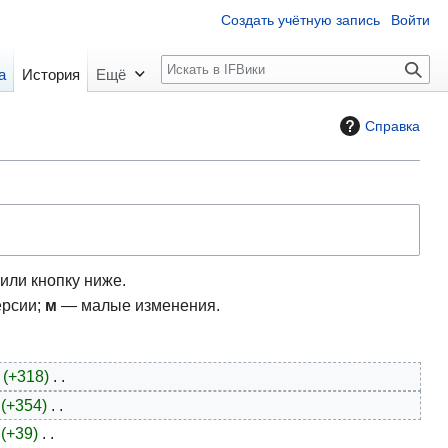
Создать учётную запись
Войти
П
а
История
Ещё
о
и
Справка
с
к
или кнопку ниже.
ерсии;
м
— малые изменения.
+318
+354
+39