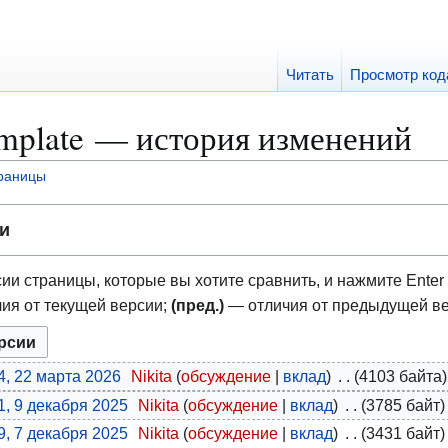
Читать
Просмотр код
plate — история изменений
траницы
и
ии страницы, которые вы хотите сравнить, и нажмите Enter 
ия от текущей версии;
(пред.)
— отличия от предыдущей в
4, 22 марта 2026
Nikita
обсуждение
вклад
4103 байта
1, 9 декабря 2025
Nikita
обсуждение
вклад
3785 байт
9, 7 декабря 2025
Nikita
обсуждение
вклад
3431 байт