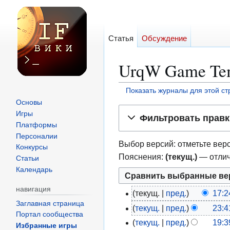
Статья
Обсуждение
UrqW Game Tem
Показать журналы для этой с
Основы
Перейти
Перейти
Игры
Фильтровать правк
к
к
Платформы
навигации
поиску
Персоналии
Выбор версий: отметьте верс
Конкурсы
Пояснения:
(текущ.)
— отлич
Статьи
Календарь
навигация
текущ.
пред.
17:2
2
Заглавная страница
Н
текущ.
пред.
23:4
2
9
Портал сообщества
е
Н
м
текущ.
пред.
19:3
д
7
Избранные игры