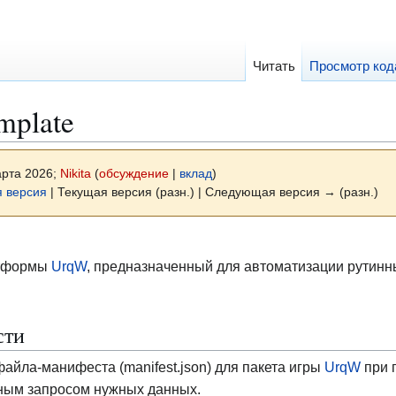
Читать
Просмотр код
mplate
арта 2026;
Nikita
(
обсуждение
|
вклад
)
 версия
| Текущая версия (разн.) | Следующая версия → (разн.)
атформы
UrqW
, предназначенный для автоматизации рутинн
сти
айла-манифеста (manifest.json) для пакета игры
UrqW
при 
ьным запросом нужных данных.