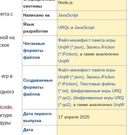
Node.js
системы
ипта с
Написано на
JavaScript
Язык
URQL
и
JavaScript
разработки
нной на
Файл-манифест пакета игры
Читаемые
ское
UrqW (*.json)
,
Запись iFiction
форматы
(*.iFiction)
, а также аналогично
файлов
UrqW
Файл-манифест пакета игры
 игр в
UrqW (*.json)
,
Запись iFiction
Создаваемые
(*.iFiction)
,
Текстовые файлы
форматы
(*.txt)
,
Шифрованные игры URQ
одного
файлов
(*.qs1)
,
Шифрованные игры URQ
(*.qs2)
, а также аналогично
UrqW
icode
.
Дата первого
ктуре
17 апреля 2025
выпуска
едуры
Дата