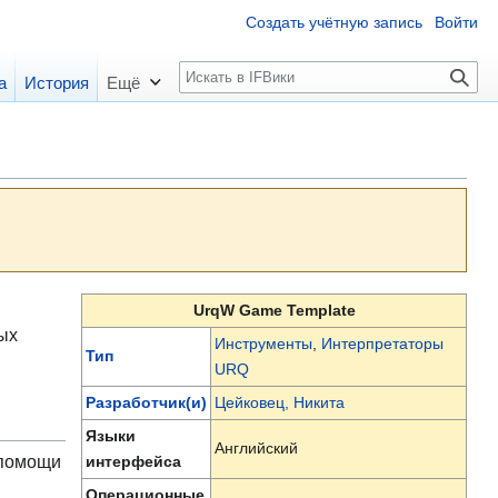
Создать учётную запись
Войти
П
а
История
Ещё
о
и
с
к
UrqW Game Template
ых
Инструменты
,
Интерпретаторы
Тип
URQ
Разработчик(и)
Цейковец, Никита
Языки
Английский
помощи
интерфейса
Операционные