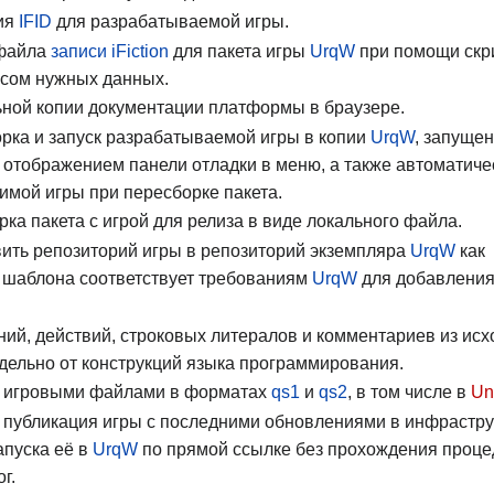
ия
IFID
для разрабатываемой игры.
 файла
записи iFiction
для пакета игры
UrqW
при помощи скр
сом нужных данных.
ьной копии документации платформы в браузере.
рка и запуск разрабатываемой игры в копии
UrqW
, запуще
 отображением панели отладки в меню, а также автоматиче
мой игры при пересборке пакета.
ка пакета с игрой для релиза в виде локального файла.
ить репозиторий игры в репозиторий экземпляра
UrqW
как
а шаблона соответствует требованиям
UrqW
для добавления
ний, действий, строковых литералов и комментариев из исх
тдельно от конструкций языка программирования.
 игровыми файлами в форматах
qs1
и
qs2
, в том числе в
Un
 публикация игры с последними обновлениями в инфрастру
апуска её в
UrqW
по прямой ссылке без прохождения проц
г.