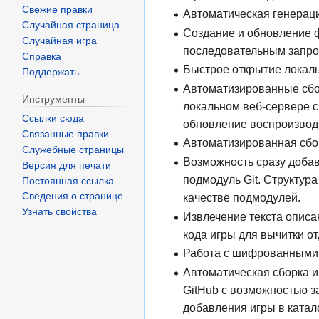
Свежие правки
Автоматическая генерац
Случайная страница
Создание и обновление
Случайная игра
последовательным запро
Справка
Быстрое открытие локал
Поддержать
Автоматизированные сбо
Инструменты
локальном веб-сервере с
Ссылки сюда
обновление воспроизводи
Связанные правки
Автоматизированная сбор
Служебные страницы
Возможность сразу добав
Версия для печати
подмодуль Git. Структур
Постоянная ссылка
качестве подмодулей.
Сведения о странице
Узнать свойства
Извлечение текста описа
кода игры для вычитки о
Работа с шифрованными
Автоматическая сборка и
GitHub с возможностью з
добавления игры в катало