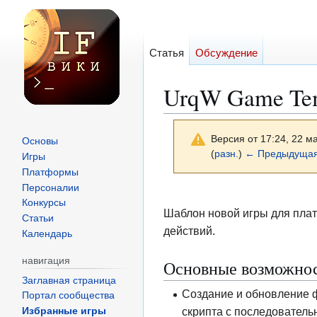
Статья
Обсуждение
UrqW Game Te
Версия от 17:24, 22 м
Основы
(
разн.
)
← Предыдущая
Игры
Платформы
Персоналии
Перейти
Перейти
Конкурсы
к
к
Шаблон новой игры для пл
Статьи
навигации
поиску
действий.
Календарь
навигация
Основные возможно
Заглавная страница
Создание и обновление ф
Портал сообщества
скрипта с последовател
Избранные игры