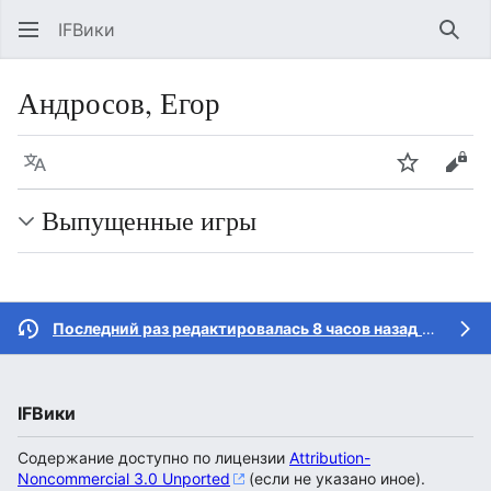
IFВики
Най
Андросов, Егор
Язык
Следить
Про
Выпущенные игры
Последний раз редактировалась 8 часов назад
участником
IFВики
Содержание доступно по лицензии
Attribution-
Noncommercial 3.0 Unported
(если не указано иное).