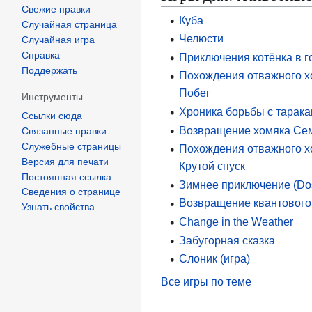
Свежие правки
Куба
Случайная страница
Челюсти
Случайная игра
Справка
Приключения котёнка в г
Поддержать
Похождения отважного х
Побег
Инструменты
Хроника борьбы с тарак
Ссылки сюда
Возвращение хомяка Се
Связанные правки
Служебные страницы
Похождения отважного х
Версия для печати
Крутой спуск
Постоянная ссылка
Зимнее приключение (D
Сведения о странице
Возвращение квантового
Узнать свойства
Change in the Weather
Забугорная сказка
Слоник (игра)
Все игры по теме