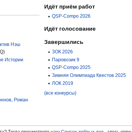
Идёт приём работ
QSP-Compo 2026
Идёт голосование
Завершились
ктив Нэш
ЗОК 2026
Q)
Паровозик 9
е Истории
QSP-Compo 2025
Зимняя Олимпиада Квестов 2025
ЛОК 2019
(все конкурсы)
оннов, Роман
та? Тогда просмотрите наш
Список добрых дел
- здесь опре