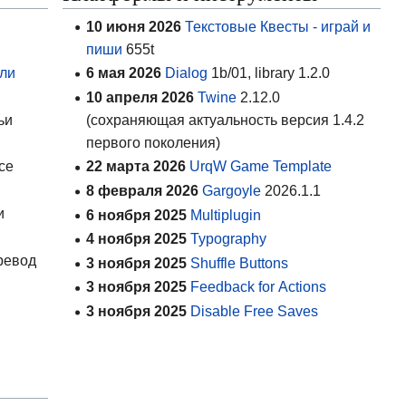
10 июня 2026
Текстовые Квесты - играй и
пиши
655t
ли
6 мая 2026
Dialog
1b/01, library 1.2.0
10 апреля 2026
Twine
2.12.0
ьи
(сохраняющая актуальность версия 1.4.2
первого поколения)
се
22 марта 2026
UrqW Game Template
8 февраля 2026
Gargoyle
2026.1.1
и
6 ноября 2025
Multiplugin
4 ноября 2025
Typography
ревод
3 ноября 2025
Shuffle Buttons
3 ноября 2025
Feedback for Actions
3 ноября 2025
Disable Free Saves