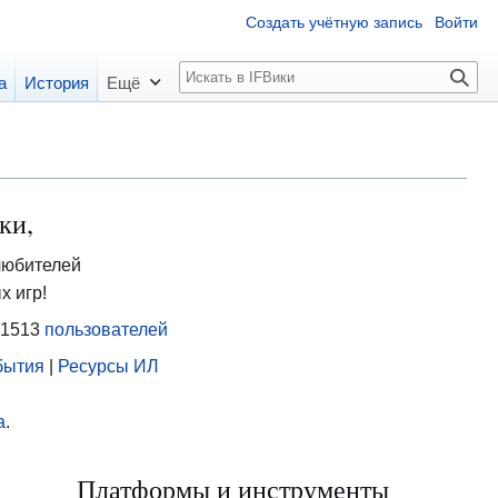
Создать учётную запись
Войти
П
а
История
Ещё
о
и
с
к
ки,
любителей
х игр!
 1513
пользователей
бытия
|
Ресурсы ИЛ
а
.
Платформы и инструменты