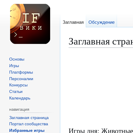
Заглавная
Обсуждение
Заглавная стра
Перейти
Перейти
Основы
к
к
Игры
Платформы
навигации
поиску
Персоналии
Конкурсы
Статьи
Календарь
навигация
Заглавная страница
Портал сообщества
Игры дня: Животны
Избранные игры