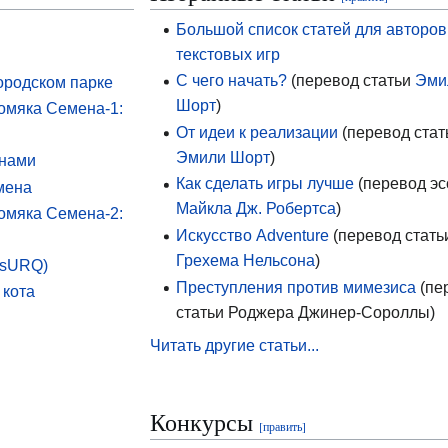
Большой список статей для авторов
текстовых игр
С чего начать?
(перевод статьи
Эми
ородском парке
Шорт
)
омяка Семена-1:
От идеи к реализации
(перевод стат
Эмили Шорт
)
анами
Как сделать игры лучше
(перевод эс
мена
Майкла Дж. Робертса
)
омяка Семена-2:
Искусство Adventure
(перевод стать
Грехема Нельсона
)
osURQ)
Преступления против мимезиса
(пе
 кота
статьи Роджера Джинер-Сороллы)
Читать другие статьи...
Конкурсы
[править]