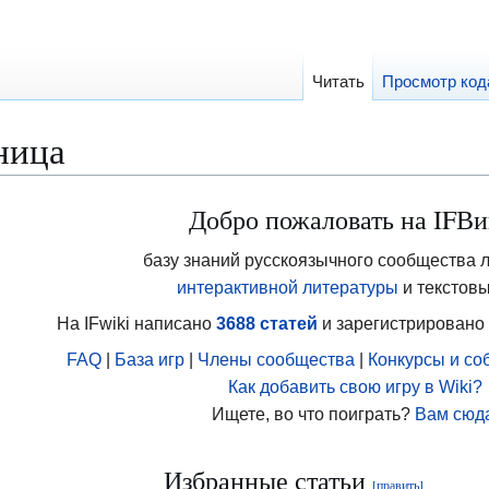
Читать
Просмотр код
ница
Добро пожаловать на IFВи
базу знаний русскоязычного сообщества 
интерактивной литературы
и текстовы
На IFwiki написано
3688 статей
и зарегистрировано
FAQ
|
База игр
|
Члены сообщества
|
Конкурсы и со
Как добавить свою игру в Wiki?
Ищете, во что поиграть?
Вам сюд
е
Избранные статьи
[править]