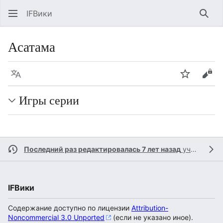
IFВики
Най
Асатама
Язык
Следить
Про
Игры серии
Последний раз редактировалась 7 лет назад
участником
IFВики
Содержание доступно по лицензии
Attribution-
Noncommercial 3.0 Unported
(если не указано иное).