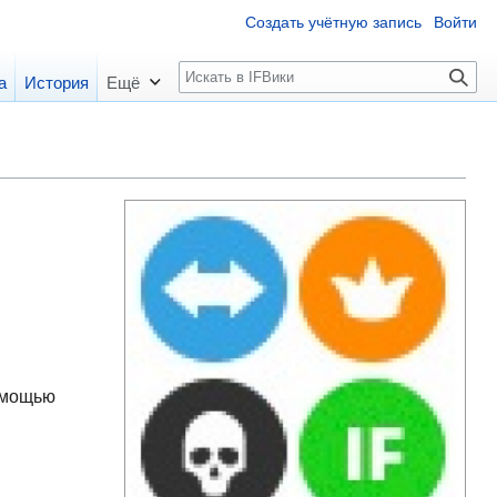
Создать учётную запись
Войти
П
а
История
Ещё
о
и
с
к
помощью