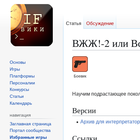
Статья
Обсуждение
ВЖЖ!-2 или Вс
Перейти
Перейти
Основы
к
к
Игры
навигации
поиску
Платформы
Боевик
Персоналии
Конкурсы
Научим подрастающее покол
Статьи
Календарь
Версии
навигация
Архив для интерпретато
Заглавная страница
Портал сообщества
Ссылки
Избранные игры