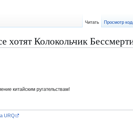
Читать
Просмотр код
е хотят Колокольчик Бессмерт
ение китайским ругательствам!
ра URQ