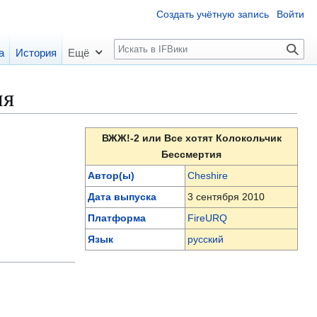
Создать учётную запись
Войти
П
а
История
Ещё
о
и
ия
с
к
ВЖЖ!-2 или Все хотят Колокольчик
Бессмертия
Автор(ы)
Cheshire
Дата выпуска
3 сентября 2010
Платформа
FireURQ
Язык
русский