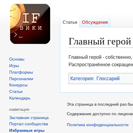
Статья
Обсуждение
Главный герой
Перейти
Перейти
Главный герой - собственно
Основы
к
к
Распространённое сокращени
Игры
навигации
поиску
Платформы
Категория
:
Глоссарий
Персоналии
Конкурсы
Статьи
Календарь
Эта страница в последний раз бы
навигация
Содержание доступно по лиценз
Заглавная страница
Портал сообщества
Политика конфиденциальности
Избранные игры