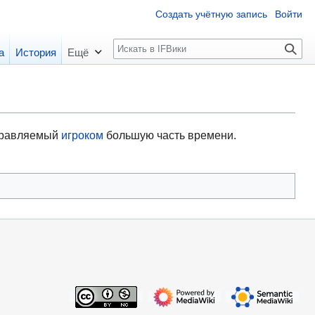
Создать учётную запись
Войти
П
а
История
Ещё
о
и
с
к
управляемый
игроком
большую часть времени.