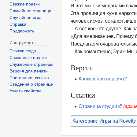
Свежие правки
И вот мы с чемоданами в каю
Случайная страница
Эта провинция хуже наркотик
Случайная игра
человек исчез, остался лиш
Справка
– А вот кое-что другое. Как 
Поддержать
«Для американцев. Почему б
Инструменты
Предлагаем очаровательные 
Ссылки сюда
– Как романтично, Эрик! Мы 
Связанные правки
Служебные страницы
Версии
Версия для печати
Постоянная ссылка
Конкурсная версия
Сведения о странице
Узнать свойства
Ссылки
Страница студии
(архи
Категории
:
Игры на Novelty