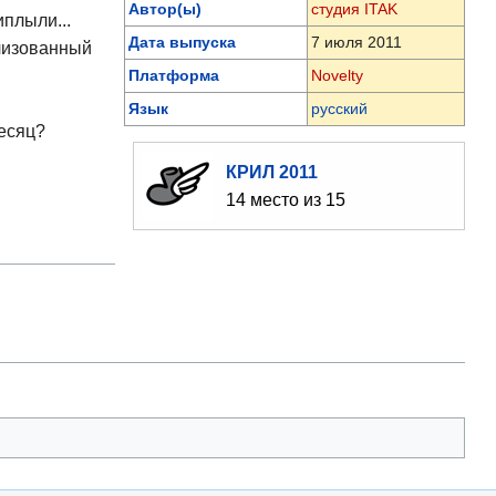
Автор(ы)
студия ITAK
иплыли...
Дата выпуска
7 июля 2011
илизованный
Платформа
Novelty
Язык
русский
есяц?
КРИЛ 2011
14 место из 15