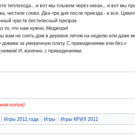
те теплохода... и вот мы плывем через океан... и вот мы пр
а, честное слово. Два-три дня после приезда - и все. Цив
енный чувств бестелесный призрак.
раз то, что нам нужно, Меджори!
ы вам не снять дом в деревне летом на неделю или даже м
домики за умеренную плату. С привидениями или без.»
снимем! И, конечно, с привидениями.
вная копия)
Игры 2011 года
Игры
Игры КРИЛ 2011