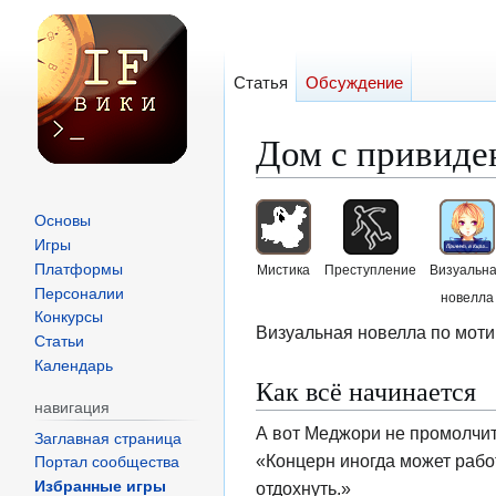
Статья
Обсуждение
Дом с привиде
Перейти
Перейти
Основы
к
к
Игры
навигации
поиску
Платформы
Мистика
Преступление
Визуальн
Персоналии
новелла
Конкурсы
Визуальная новелла по моти
Статьи
Календарь
Как всё начинается
навигация
А вот Меджори не промолчит.
Заглавная страница
«Концерн иногда может рабо
Портал сообщества
отдохнуть.»
Избранные игры