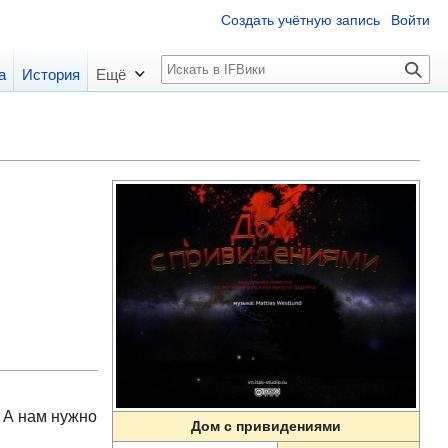
Создать учётную запись
Войти
П
а
История
Ещё
о
и
с
к
 А нам нужно
Дом с привидениями