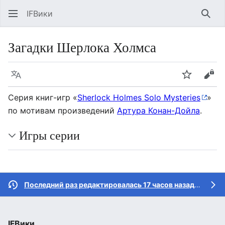
IFВики
Най
Загадки Шерлока Холмса
Язык
Следить
Про
Серия книг-игр «
Sherlock Holmes Solo Mysteries
»
по мотивам произведений
Артура Конан-Дойла
.
Игры серии
Последний раз редактировалась 17 часов назад
участн
IFВики