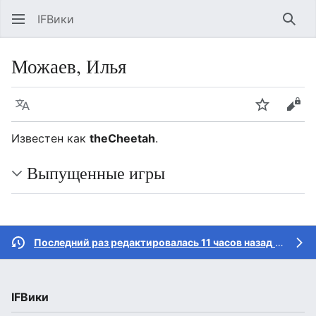
IFВики
Най
Можаев, Илья
Язык
Следить
Про
Известен как
theCheetah
.
Выпущенные игры
Последний раз редактировалась 11 часов назад
участником
IFВики