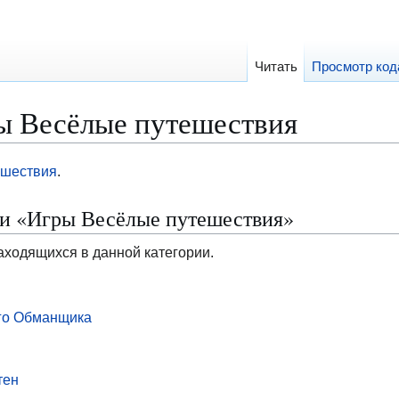
Читать
Просмотр код
ы Весёлые путешествия
ешествия
.
ии «Игры Весёлые путешествия»
аходящихся в данной категории.
го Обманщика
тен