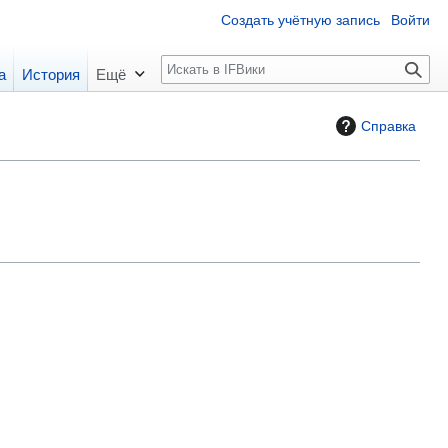
Создать учётную запись
Войти
П
а
История
Ещё
о
и
Справка
с
к