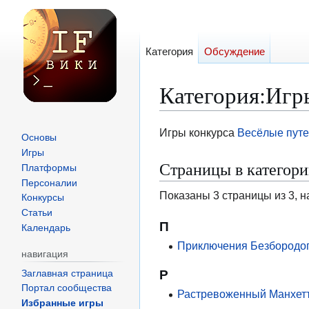
Категория
Обсуждение
Категория
:
Игр
Перейти
Перейти
Игры конкурса
Весёлые пут
Основы
к
к
Игры
Страницы в категор
навигации
поиску
Платформы
Персоналии
Показаны 3 страницы из 3, н
Конкурсы
Статьи
П
Календарь
Приключения Безбородо
навигация
Р
Заглавная страница
Портал сообщества
Растревоженный Манхет
Избранные игры