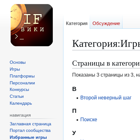
Категория
Обсуждение
Категория
:
Игр
Страницы в категор
Перейти
Перейти
Основы
к
к
Игры
Показаны 3 страницы из 3, н
Платформы
навигации
поиску
Персоналии
В
Конкурсы
Статьи
Второй неверный шаг
Календарь
П
навигация
Поиске
Заглавная страница
Портал сообщества
У
Избранные игры