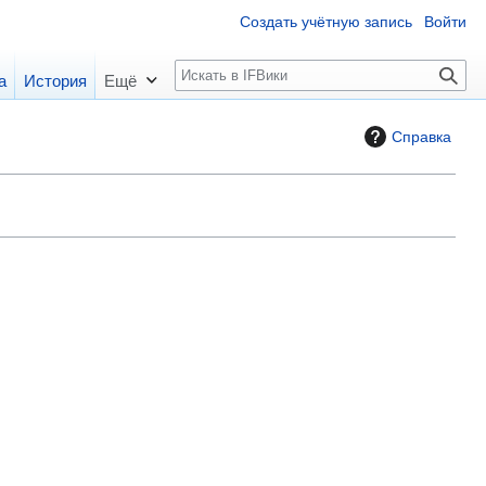
Создать учётную запись
Войти
П
а
История
Ещё
о
и
Справка
с
к