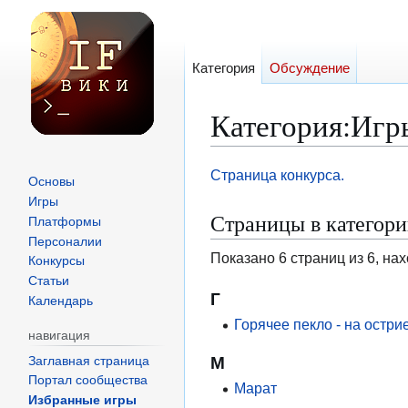
Категория
Обсуждение
Категория
:
Игр
Перейти
Перейти
Страница конкурса.
Основы
к
к
Игры
Страницы в категор
навигации
поиску
Платформы
Персоналии
Показано 6 страниц из 6, на
Конкурсы
Статьи
Г
Календарь
Горячее пекло - на остри
навигация
М
Заглавная страница
Портал сообщества
Марат
Избранные игры