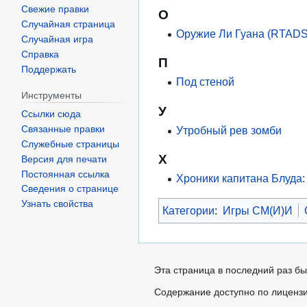
Свежие правки
О
Случайная страница
Оружие Ли Гуана (RTADS
Случайная игра
Справка
П
Поддержать
Под стеной
Инструменты
У
Ссылки сюда
Утробный рев зомби
Связанные правки
Служебные страницы
Х
Версия для печати
Постоянная ссылка
Хроники капитана Блуда: 
Сведения о странице
Узнать свойства
Категории
:
Игры СМ(И)И
Эта страница в последний раз бы
Содержание доступно по лиценз