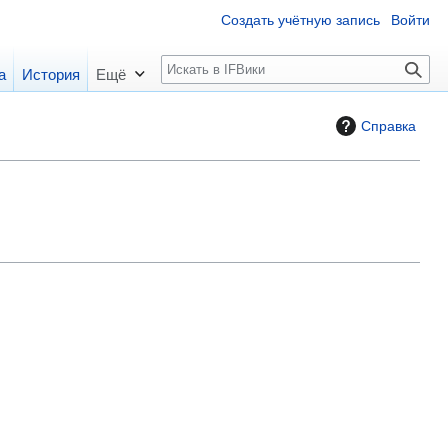
Создать учётную запись
Войти
П
а
История
Ещё
о
и
Справка
с
к