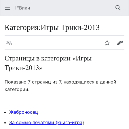
IFВики
Най
Категория
:
Игры Трики-2013
Язык
Следить
Про
Страницы в категории «Игры
Трики-2013»
Показано 7 страниц из 7, находящихся в данной
категории.
Жаброносец
За семью печатями (книга-игра)