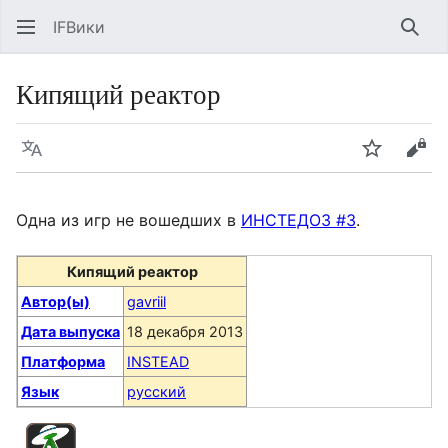
IFВики
Най
Кипящий реактор
Язык
Следить
Про
Одна из игр не вошедших в
ИНСТЕДОЗ #3
.
Кипящий реактор
Автор(ы)
gavriil
Дата выпуска
18 декабря 2013
Платформа
INSTEAD
Язык
русский