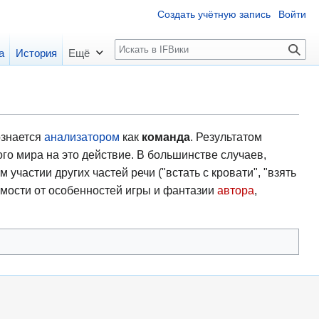
Создать учётную запись
Войти
П
а
История
Ещё
о
и
с
к
ознается
анализатором
как
команда
. Результатом
ого мира на это действие. В большинстве случаев,
участии других частей речи ("встать с кровати", "взять
симости от особенностей игры и фантазии
автора
,