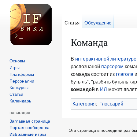
Статья
Обсуждение
Команда
Перейти
Перейти
В
интерактивной литературе
Основы
к
к
распознаной
парсером
кома
Игры
навигации
поиску
команда состоит из
глагола
и
Платформы
Персоналии
бутыль", "разбить бутыль ки
Конкурсы
командой
в
ИЛ
может являть
Статьи
Календарь
Категория
:
Глоссарий
навигация
Заглавная страница
Портал сообщества
Эта страница в последний раз бы
Избранные игры