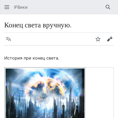
IFВики
Най
Конец света вручную.
Язык
Следить
Про
История при конец света.