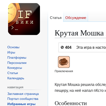
Статья
Обсуждение
Крутая Мошка
Перейти
Перейти
🚫
404
Эта игра в нас
Основы
к
к
Игры
навигации
поиску
Платформы
Персоналии
Конкурсы
Приключения
Статьи
Календарь
Крутая Мошка решила обслед
навигация
пещеру, на неё напал пКсто 
Заглавная страница
Портал сообщества
Особенности
Избранные игры