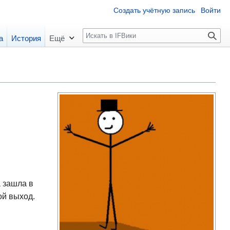
Создать учётную запись
Войти
П
а
История
Ещё
о
и
с
к
а зашла в
ой выход.