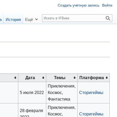
Создать учётную запись
Войти
П
а
История
Ещё
о
и
с
к
Дата
Темы
Платформа
Приключения,
в
5 июля 2022
Космос,
Сторигеймы
Фантастика
Приключения,
28 февраля
в
Космос,
Сторигеймы
2022