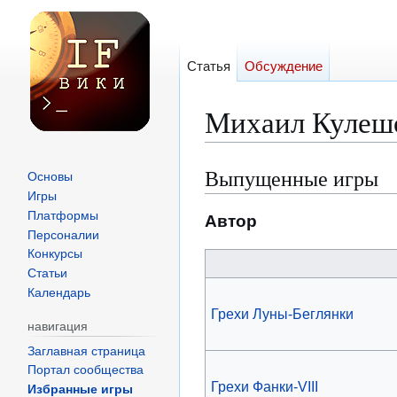
Статья
Обсуждение
Михаил Кулеш
Выпущенные игры
Перейти
Перейти
Основы
к
к
Игры
Платформы
навигации
поиску
Автор
Персоналии
Конкурсы
Статьи
Календарь
Грехи Луны-Беглянки
навигация
Заглавная страница
Портал сообщества
Грехи Фанки-VIII
Избранные игры