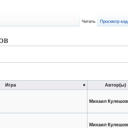
Читать
Просмотр код
ов
Игра
Автор(ы)
Михаил Кулешо
Михаил Кулешо