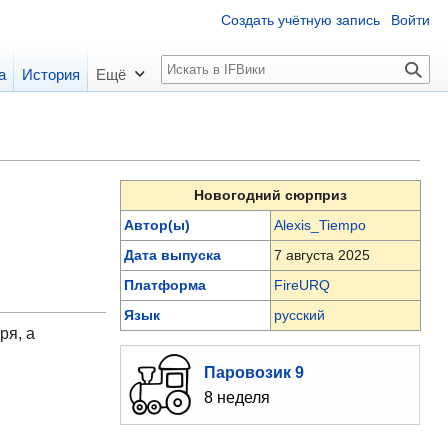
Создать учётную запись
Войти
П
а
История
Ещё
о
и
с
к
Новогодний сюрприз
Автор(ы)
Alexis_Tiempo
Дата выпуска
7 августа 2025
Платформа
FireURQ
Язык
русский
ря, а
Паровозик 9
8 неделя