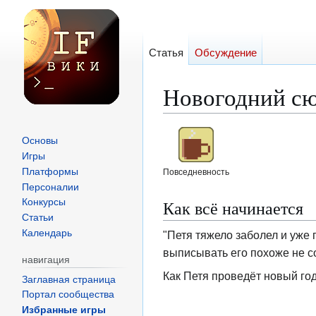
Статья
Обсуждение
Новогодний с
Перейти
Перейти
Основы
к
к
Игры
навигации
поиску
Платформы
Повседневность
Персоналии
Как всё начинается
Конкурсы
Статьи
Календарь
"Петя тяжело заболел и уже 
выписывать его похоже не со
навигация
Как Петя проведёт новый год 
Заглавная страница
Портал сообщества
Избранные игры