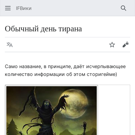
IFВики
Най
Обычный день тирана
Язык
Следить
Про
Само название, в принципе, даёт исчерпывающее
количество информации об этом сторигейме)