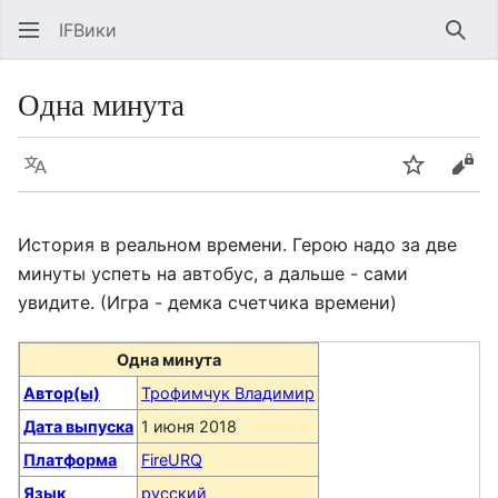
IFВики
Най
Одна минута
Язык
Следить
Про
История в реальном времени. Герою надо за две
минуты успеть на автобус, а дальше - сами
увидите. (Игра - демка счетчика времени)
Одна минута
Автор(ы)
Трофимчук Владимир
Дата выпуска
1 июня 2018
Платформа
FireURQ
Язык
русский