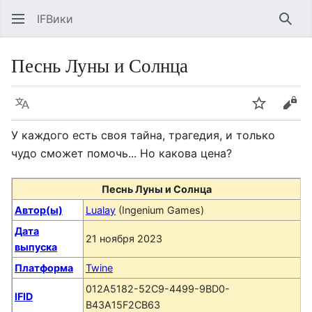
IFВики
Най
Песнь Луны и Солнца
Язык
Следить
Про
У каждого есть своя тайна, трагедия, и только
чудо сможет помочь... Но какова цена?
Песнь Луны и Солнца
Автор(ы)
Lualay
(Ingenium Games)
Дата
21 ноября 2023
выпуска
Платформа
Twine
012A5182-52C9-4499-9BD0-
IFID
B43A15F2CB63