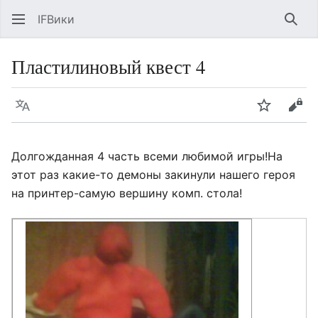
IFВики
Най
Пластилиновый квест 4
Язык
Следить
Про
Долгожданная 4 часть всеми любимой игры!На
этот раз какие-то демоны закинули нашего героя
на принтер-самую вершину комп. стола!