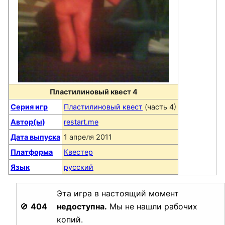
Пластилиновый квест 4
Серия игр
Пластилиновый квест
(часть 4)
Автор(ы)
restart.me
Дата выпуска
1 апреля 2011
Платформа
Квестер
Язык
русский
Эта игра в настоящий момент
🚫
404
недоступна.
Мы не нашли рабочих
копий.