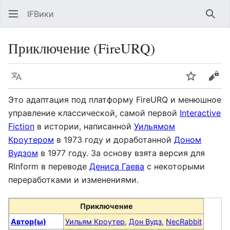
IFВики
Най
Приключение (FireURQ)
Язык
Следить
Про
Это адаптация под платформу FireURQ и менюшное
управление классической, самой первой
Interactive
Fiction
в истории, написанной
Уильямом
Кроутером
в 1973 году и доработанной
Доном
Вудзом
в 1977 году. За основу взята версия для
RInform в переводе
Дениса Гаева
с некоторыми
переработками и изменениями.
Приключение
Автор(ы)
Уильям Кроутер
,
Дон Вудз
,
NecRabbit