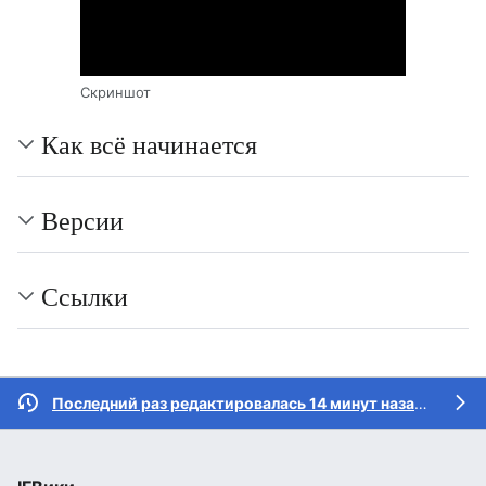
Скриншот
Как всё начинается
Версии
Ссылки
Последний раз редактировалась 14 минут назад
участн