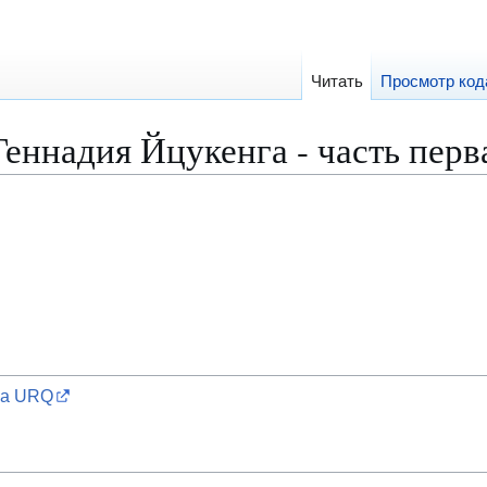
Читать
Просмотр код
еннадия Йцукенга - часть перв
ра URQ