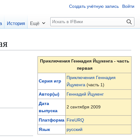
Создать учётную запись
Войти
П
а
История
Ещё
о
и
ая
с
к
Приключения Геннадия Йцукенга - часть
первая
Приключения Геннадия
Серия игр
Йцукенга
(часть 1)
Автор(ы)
Геннадий Йцукенг
Дата
2 сентября 2009
выпуска
Платформа
FireURQ
Язык
русский