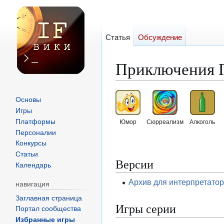
Статья
Обсуждение
Приключения Г
Перейти
Перейти
Основы
к
к
Игры
навигации
поиску
Платформы
Юмор
Сюрреализм
Алкоголь
Персоналии
Конкурсы
Статьи
Версии
Календарь
Архив для интерпретато
навигация
Заглавная страница
Игры серии
Портал сообщества
Избранные игры