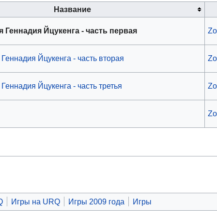
Название
 Геннадия Йцукенга - часть первая
Z
Геннадия Йцукенга - часть вторая
Z
Геннадия Йцукенга - часть третья
Z
Z
Q
Игры на URQ
Игры 2009 года
Игры