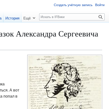
Создать учётную запись
Войти
П
а
История
Ещё
о
и
азок Александра Сергеевича
с
к
шка
ться. А вот
а попал в