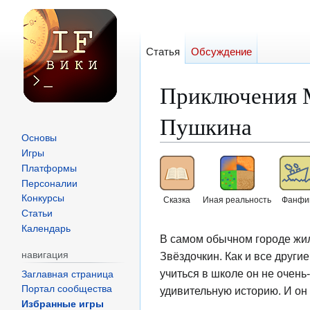
Статья
Обсуждение
Приключения М
Пушкина
Основы
Игры
Перейти
Перейти
Платформы
к
к
Персоналии
навигации
поиску
Конкурсы
Сказка
Иная реальность
Фанфи
Статьи
Календарь
В самом обычном городе жил
Звёздочкин. Как и все други
навигация
учиться в школе он не очень
Заглавная страница
Портал сообщества
удивительную историю. И он 
Избранные игры