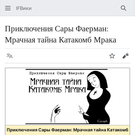
IFВики
Най
Приключения Сары Фаерман:
Мрачная тайна Катакомб Мрака
Язык
Следить
Про
Приключения Сары Фаерман: Мрачная тайна Катакомб