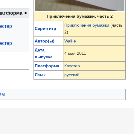
латформа
Приключения бумажки. часть 2
Приключения бумажки
(часть
естер
Серия игр
2)
Автор(ы)
Wall·e
естер
Дата
4 мая 2011
выпуска
Платформа
Квестер
Язык
русский
ем