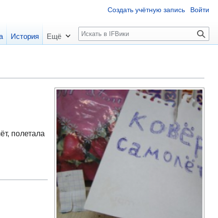
Создать учётную запись
Войти
П
а
История
Ещё
о
и
с
к
ёт, полетала