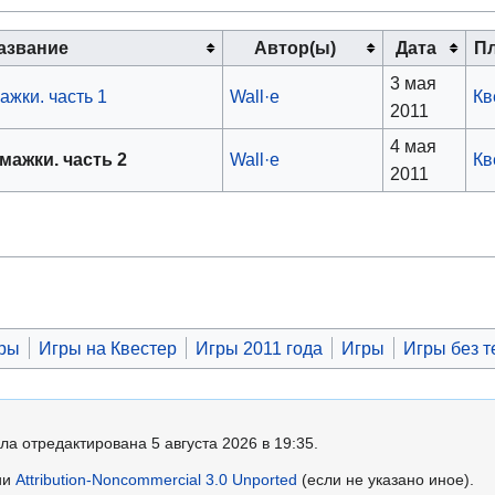
азвание
Автор(ы)
Дата
П
3 мая
жки. часть 1
Wall·e
Кв
2011
4 мая
ажки. часть 2
Wall·e
Кв
2011
гры
Игры на Квестер
Игры 2011 года
Игры
Игры без т
ла отредактирована 5 августа 2026 в 19:35.
ии
Attribution-Noncommercial 3.0 Unported
(если не указано иное).