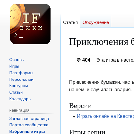
Статья
Обсуждение
Приключения б
Перейти
Перейти
🚫
404
Эта игра в нас
Основы
к
к
Игры
навигации
поиску
Платформы
Персоналии
Приключения бумажки. часть 
Конкурсы
на нём, и случилась авария.
Статьи
Календарь
Версии
навигация
Играть онлайн на Квесте
Заглавная страница
Портал сообщества
Игры серии
Избранные игры