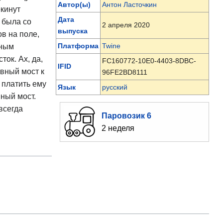
Автор(ы)
Антон Ласточкин
екинут
Дата
 была со
2 апреля 2020
выпуска
в на поле,
Платформа
Twine
тным
ок. Ах, да,
FC160772-10E0-4403-8DBC-
IFID
авный мост к
96FE2BD8111
 платить ему
Язык
русский
ный мост.
всегда
Паровозик 6
2 неделя