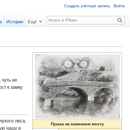
Создать учётную запись
Войти
П
а
История
Ещё
о
и
с
к
 чуть не
ст к замку
ухого леса,
Пушка на каменном мосту
ую чащу и