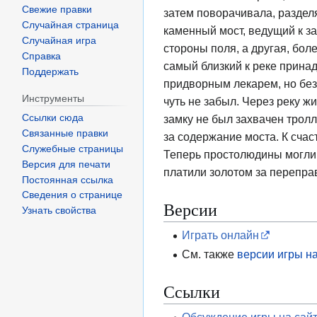
Свежие правки
затем поворачивала, разделя
Случайная страница
каменный мост, ведущий к з
Случайная игра
стороны поля, а другая, бол
Справка
самый близкий к реке прина
Поддержать
придворным лекарем, но без
Инструменты
чуть не забыл. Через реку ж
Ссылки сюда
замку не был захвачен тролл
Связанные правки
за содержание моста. К сча
Служебные страницы
Теперь простолюдины могли с
Версия для печати
платили золотом за перепра
Постоянная ссылка
Сведения о странице
Версии
Узнать свойства
Играть онлайн
См. также
версии игры н
Ссылки