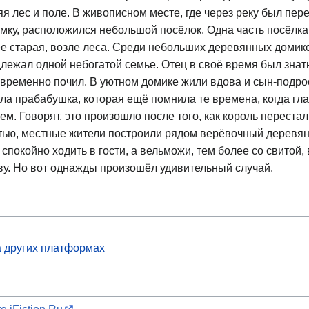
я лес и поле. В живописном месте, где через реку был пер
амку, расположился небольшой посёлок. Одна часть посёлка
ее старая, возле леса. Среди небольших деревянных домико
длежал одной небогатой семье. Отец в своё время был зна
временно почил. В уютном домике жили вдова и сын-подрост
ила прабабушка, которая ещё помнила те времена, когда гл
ем. Говорят, это произошло после того, как король перестал
стью, местные жители построили рядом верёвочный деревян
покойно ходить в гости, а вельможи, тем более со свитой, 
ву. Но вот однажды произошёл удивительный случай.
а других платформах