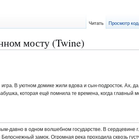
Читать
Просмотр код
нном мосту (Twine)
игра. В уютном домике жили вдова и сын-подросток. Ах, да,
абушка, которая ещё помнила те времена, когда главный мо
ым-давно в одном волшебном государстве. В сердцевине гл
л Белоснежный замок. Огромная река проходила сквозь густ