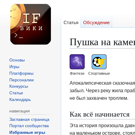
Статья
Обсуждение
Пушка на каме
Перейти
Перейти
Основы
к
к
Игры
навигации
поиску
Платформы
Фэнтези
Спортивные
Персоналии
Апокалипсическая сказочная 
Конкурсы
забыл. Через реку жила праб
Статьи
не был захвачен троллем.
Календарь
навигация
Как всё начинается
Заглавная страница
Эта история произошла давн
Портал сообщества
на маленьком острове, стоя
Избранные игры