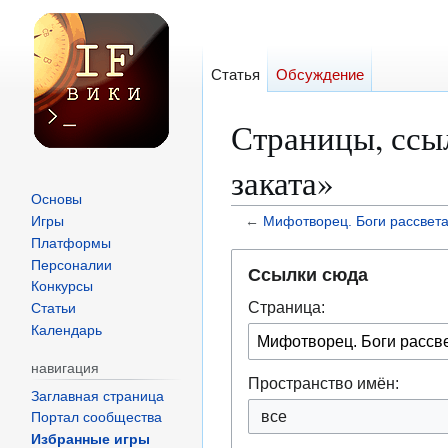
Статья
Обсуждение
Страницы, ссы
заката»
Основы
Игры
←
Мифотворец. Боги рассвета,
Платформы
Перейти
Перейти
Персоналии
Ссылки сюда
к
к
Конкурсы
Страница:
навигации
поиску
Статьи
Календарь
навигация
Пространство имён:
Заглавная страница
все
Портал сообщества
Избранные игры