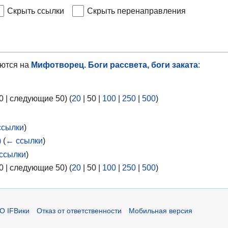
Скрыть ссылки
Скрыть перенаправления
ются на
Мифотворец. Боги рассвета, боги заката
:
0
|
следующие 50
) (
20
|
50
|
100
|
250
|
500
)
ссылки
)
)
(
← ссылки
)
ссылки
)
0
|
следующие 50
) (
20
|
50
|
100
|
250
|
500
)
О IFВики
Отказ от ответственности
Мобильная версия