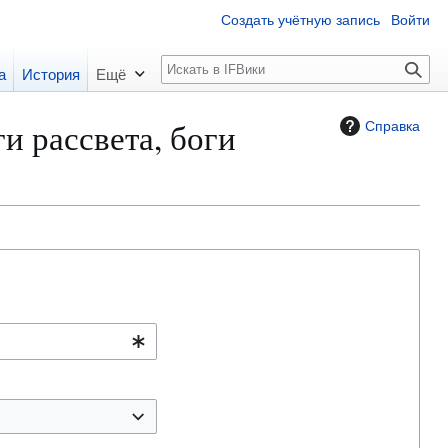
Создать учётную запись
Войти
П
а
История
Ещё
о
и
 рассвета, боги
Справка
с
к